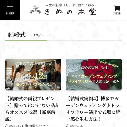
MENU
SHOP
結婚式
– tag –
【結婚式の両親プレゼン
【結婚式実例4】博多でガ
ト】贈ってはいけない品か
ーデンウェディング♪ドラ
らオススメ12選【徹底解
イフラワー演出で式場に統
説】
一感を生む方法！
2025-02-24
結婚式アイデア
2024-07-27