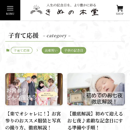
MENU
SHOP
子育て応援
– category –
子育て応援
出産祝い
子供の記念日
【楽でオシャレに！】お宮
【徹底解説】初めて迎える
参りのおススメ服装と写真
お七夜♪素敵な記念日にす
の撮り方、徹底解説！
る準備や手順！