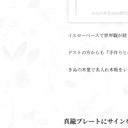
きぬの木堂@結婚式DIY
イエローベース
で世界観が統
ゲストの方からも『手作りと
きぬの木堂で名入れ木板をレ
真鍮プレートにサイン