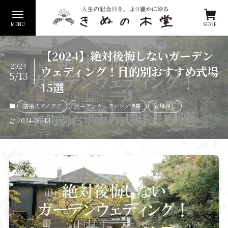
MENU
SHOP
【2024】絶対後悔しないガーデン
2024
ウェディング！目的別おすすめ式場
5/13
15選
結婚式アイデア
ガーデンウェディング特集
式場探し
2024-05-13