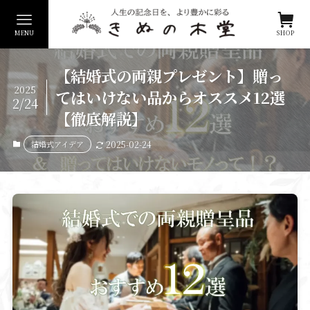
MENU
SHOP
【結婚式の両親プレゼント】贈っ
2025
てはいけない品からオススメ12選
2/24
【徹底解説】
結婚式アイデア
2025-02-24