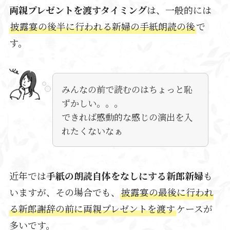
両親プレゼントを渡すタイミング
は、一般的には
披露宴の後半に行われる新婦の手紙朗読の後
で
す。
みんなの前で読むのはちょっと恥
ずかしい。。。
できれば感動的な感じの演出を入
れたくないなぁ
近年では
手紙の朗読自体をなしにする新郎新婦
も
いますが、その場合でも、
披露宴の最後に行われ
る新郎謝辞の前に両親プレゼントを渡す
ケースが
多いです。