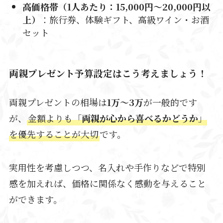
高価格帯（
1人あたり：
15,000円〜20,000円以
上）
：旅行券、体験ギフト、高級ワイン・お酒
セット
両親プレゼント予算設定はこう考えましょう！
両親プレゼントの相場は
1万～3万
が一般的です
が、
金額よりも「
両親が心から喜べるかどうか
」
を優先することが大切
です。
実用性を考慮しつつ、名入れや手作りなどで特別
感を加えれば、価格に関係なく感動を与えること
ができます。