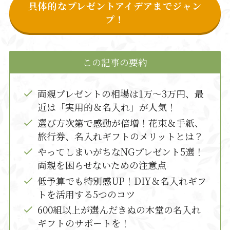
具体的なプレゼントアイデアまでジャン
プ！
この記事の要約
両親プレゼントの相場は1万～3万円、最
近は「実用的＆名入れ」が人気！
選び方次第で感動が倍増！花束＆手紙、
旅行券、名入れギフトのメリットとは？
やってしまいがちなNGプレゼント5選！
両親を困らせないための注意点
低予算でも特別感UP！DIY＆名入れギフ
トを活用する5つのコツ
600組以上が選んだきぬの木堂の名入れ
ギフトのサポートを！