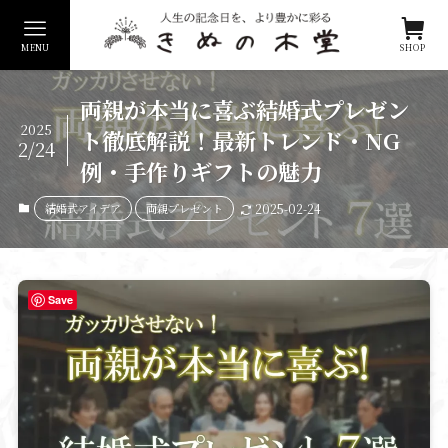
MENU
SHOP
両親が本当に喜ぶ結婚式プレゼン
2025
ト徹底解説！最新トレンド・NG
2/24
例・手作りギフトの魅力
結婚式アイデア
両親プレゼント
2025-02-24
Save