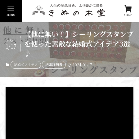
MENU
SHOP
【他に無い！】シーリングスタンプ
2024
を使った素敵な結婚式アイデア3選
1/17
♪
結婚式アイデア
結婚証明書
2024-01-17