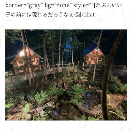
border=”gray” bg=”none” style=””]たぶんいい
子の前には現れるだろうなぁ🤔[/chat]