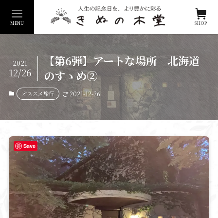
MENU
SHOP
【第6弾】アートな場所 北海道
2021
12/26
のすゝめ②
オススメ旅行
2021-12-26
Save