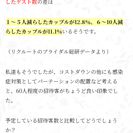
したゲスト数
の差は
１～５人減らしたカップルが12.8％、６～10人減
らしたカップルが11.1％
いるそうです。
（リクルートのブライダル総研データより）
私達もそうでしたが、コストダウンの他にも感染
症対策としてパーテーションの配置など考える
と、60人程度の招待客がちょうど良い印象でし
た。
予定している招待客数と比較してどうでしょう
か？