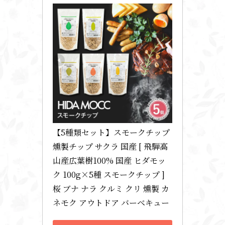
【5種類セット】スモークチップ 
燻製チップ サクラ 国産 [ 飛騨高
山産広葉樹100% 国産 ヒダモッ
ク 100g×5種 スモークチップ ] 
桜 ブナ ナラ クルミ クリ 燻製 カ
ネモク アウトドア バーベキュー