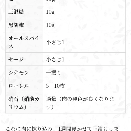
三温糖
10g
黒胡椒
10g
オールスパイ
小さじ1
ス
セージ
小さじ1
シナモン
一振り
ローレル
5－10枚
硝石（硝酸カ
適量（肉の発色が良くなりま
リウム）
す）
これに肉に擦り込み、1週間寝かせて下漬けしま