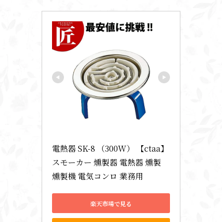
電熱器 SK-8 （300W） 【ctaa】 
スモーカー 燻製器 電熱器 燻製 
燻製機 電気コンロ 業務用
楽天市場で見る