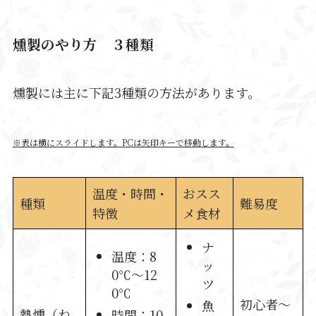
燻製のやり方 ３種類
燻製には主に
下記3種類の方法
があります。
※表は横にスライドします。PCは矢印キーで移動します。
温度・時間・
おスス
種類
難易度
特徴
メ食材
ナ
温度：8
ッ
0℃～12
ツ
0℃
初心者～
魚
熱燻（ね
時間：10