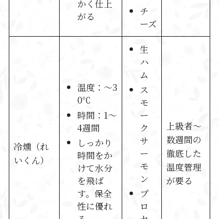
かく仕上
チ
がる
ーズ
生
ハ
ム
温度：～3
ス
0℃
モ
時間：1～
ー
上級者～
4週間
ク
数週間の
サ
しっかり
冷燻（れ
ー
徹底した
時間をか
いくん）
モ
温度管理
けて水分
ン
が要る
を飛ば
す。保全
プ
性に優れ
ロ
る。
セ