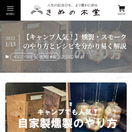
MENU
SHOP
【キャンプ人気！】燻製・スモーク
2022
1/13
のやり方とレシピを分かり易く解説
キャンプDIY
自然派食品
2022-01-13