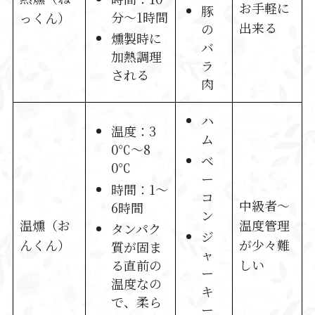
お手軽に
豚
分～1時間
っくん）
出来る
の
燻製時に
バ
加熱調理
ラ
される
肉
ハ
温度：3
ム
0℃～8
ベ
0℃
ー
時間：1～
コ
中級者～
6時間
ン
温燻（お
温度管理
タンパク
ジ
んくん）
が少々難
質が固ま
ャ
しい
る直前の
ー
温度なの
キ
で、柔ら
ー