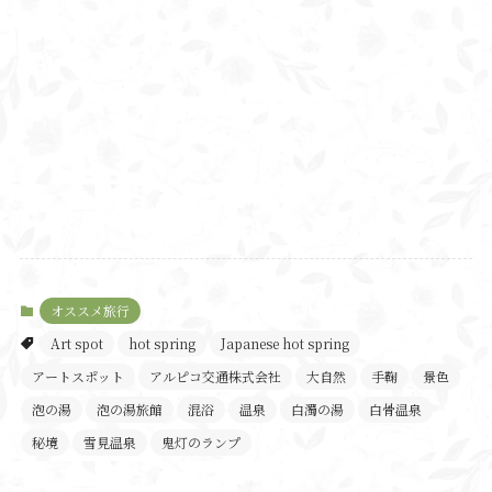
オススメ旅行
Art spot
hot spring
Japanese hot spring
アートスポット
アルピコ交通株式会社
大自然
手鞠
景色
泡の湯
泡の湯旅館
混浴
温泉
白濁の湯
白骨温泉
秘境
雪見温泉
鬼灯のランプ