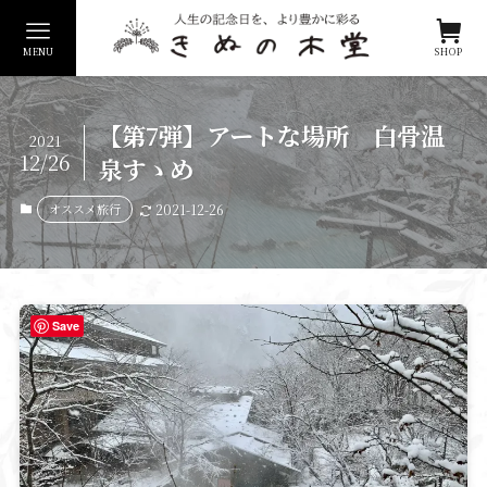
MENU
SHOP
【第7弾】アートな場所 白骨温
2021
12/26
泉すゝめ
オススメ旅行
2021-12-26
Save