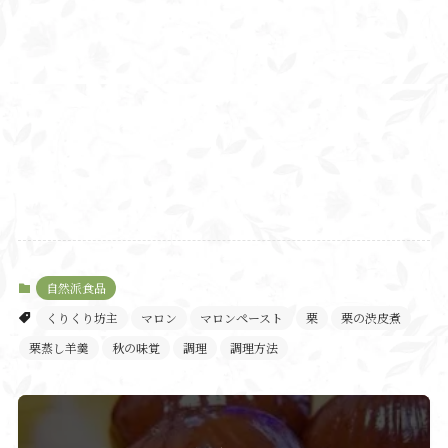
自然派食品
くりくり坊主
マロン
マロンペースト
栗
栗の渋皮煮
栗蒸し羊羹
秋の味覚
調理
調理方法