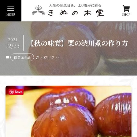
MENU
SHOP
2021
【秋の味覚】栗の渋川煮の作り方
12/23
自然派食品
2021-12-23
Save