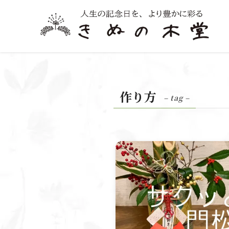
作り方
– tag –